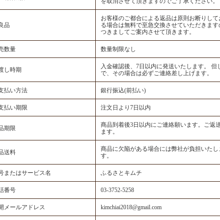
を取消させて頂きますのでご了承ください。
お客様のご都合による返品は原則お断りして
良品
る場合は無料で至急交換させていただきます
つきましてご案内させて頂きます。
売数量
数量制限なし
入金確認後、7日以内に発送いたします。 
渡し時期
で、その場合は必ずご連絡差し上げます。
支払い方法
銀行振込(前払い)
支払い期限
注文日より7日以内
商品到着後3日以内にご連絡願います。ご返
品期限
ます。
商品に欠陥がある場合には弊社が負担いたし
品送料
す。
号またはサービス名
ふるさとキムチ
話番号
03-3752-5258
開メールアドレス
kimchiai2018@gmail.com