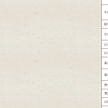
不
販
引
お
お
返
返
屋
電
公