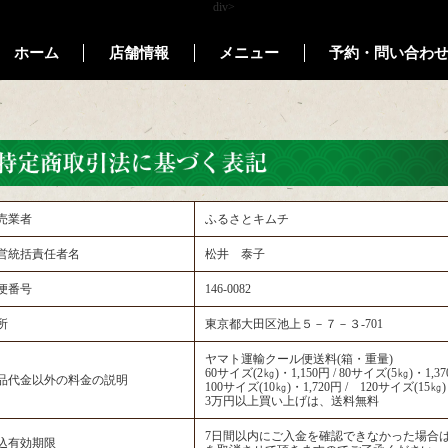
div>
ホーム
店舗情報
メニュー
予約・問い合わ
売業者
ふるさとキムチ
営統括責任者名
松井 泰子
便番号
146-0082
所
東京都大田区池上５－７－３-701
ヤマト運輸クール便送料(箱・重量)
60サイズ(2㎏)・1,150円 / 80サイズ(5㎏)・1,3
品代金以外の料金の説明
100サイズ(10㎏)・1,720円 / 120サイズ(15㎏)
3万円以上買い上げは、送料無料
7日間以内にご入金を確認できなかった場合
込有効期限