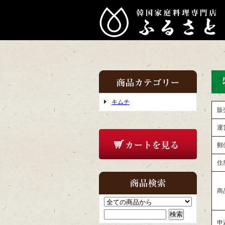
キムチ
販
運
郵
住
商
申